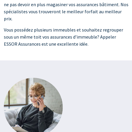
ne pas devoir en plus magasiner vos assurances bâtiment. Nos
Chalets et résidences secondaires
spécialistes vous trouveront le meilleur forfait au meilleur
prix.
Immeubles à revenus
Vous possédez plusieurs immeubles et souhaitez regrouper
Rénovation
sous un même toit vos assurances d’immeuble? Appeler
ESSOR Assurances est une excellente idée.
Œuvres et objets de valeur