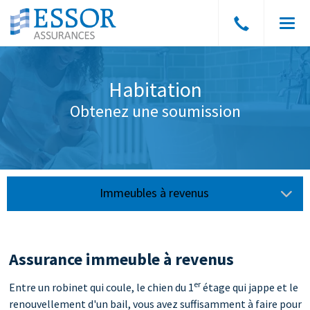
Parler
Men
à
un
courtier
Habitation
Obtenez une soumission
Immeubles à revenus
Propriétaires
Assurance immeuble à revenus
Copropriétaires
er
Entre un robinet qui coule, le chien du 1
étage qui jappe et le
Locataires
renouvellement d'un bail, vous avez suffisamment à faire pour