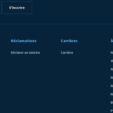
Réclamations
Carrières
À
Déclarer un sinistre
Carrière
N
V
N
N
N
N
B
P