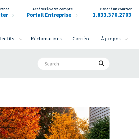
urance
Accéder à votre compte
Parler à un courtier
cter
Portail Entreprise
1.833.370.2703
lectifs
Réclamations
Carrière
À propos
Lancer
la
recherche