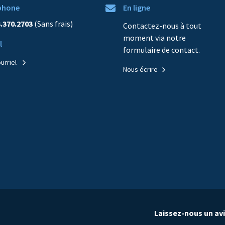
contenu
phone
En ligne
3.370.2703
(Sans frais)
Contactez-nous à tout
moment via notre
l
formulaire de contact.
ourriel
Nous écrire
Laissez-nous un av