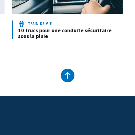
TRAIN DE VIE
10 trucs pour une conduite sécuritaire
sous la pluie
Remonter
en
haut
du