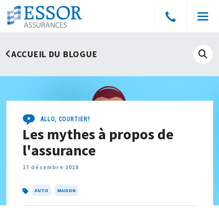
Parler
Men
à
un
ACCUEIL DU BLOGUE
courtier
Affi
le
cha
de
rech
ALLO, COURTIER?
Les mythes à propos de
l'assurance
17 décembre 2018
AUTO
MAISON