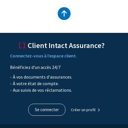
Remonter
en
Client Intact Assurance?
haut
Connectez-vous à l’espace client.
du
Bénéficiez d'un accès 24/7
contenu
À vos documents d'assurances.
À votre état de compte.
Aux suivis de vos réclamations.
Se connecter
Créer un profil